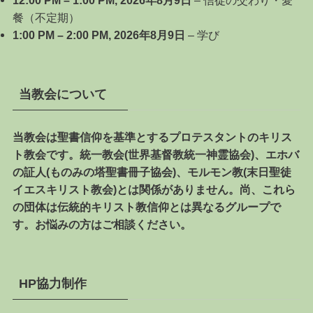
12:00 PM
–
1:00 PM
,
2026年8月9日
–
信徒の交わり・愛
餐（不定期）
1:00 PM
–
2:00 PM
,
2026年8月9日
–
学び
当教会について
当教会は聖書信仰を基準とするプロテスタントのキリス
ト教会です。
統一教会(世界基督教統一神霊協会)、エホバ
の証人(ものみの塔聖書冊子協会)、モルモン教(末日聖徒
イエスキリスト教会)とは関係がありません。
尚、これら
の団体は伝統的キリスト教信仰とは異なるグループで
す。お悩みの方はご相談ください。
HP協力制作